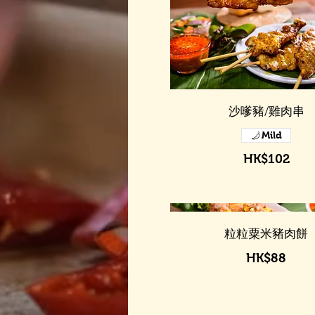
沙嗲豬/雞肉串
Mild
HK$102
粒粒粟米豬肉餅
HK$88