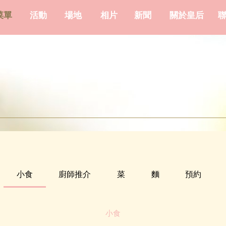
菜單
活動
場地
相片
新聞
關於皇后
小食
廚師推介
菜
麵
預約
小食