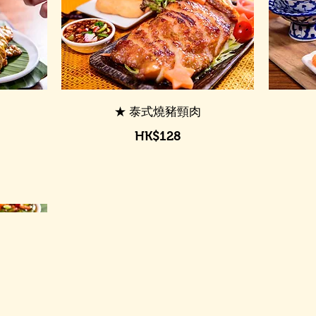
★ 泰式燒豬頸肉
HK$128