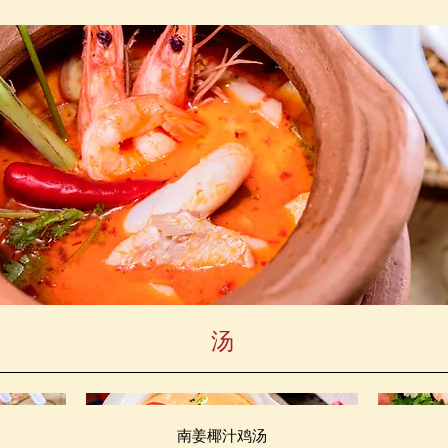
汤
南姜椰汁鸡汤