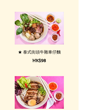
★ 泰式街頭牛雜車仔麵
HK$98