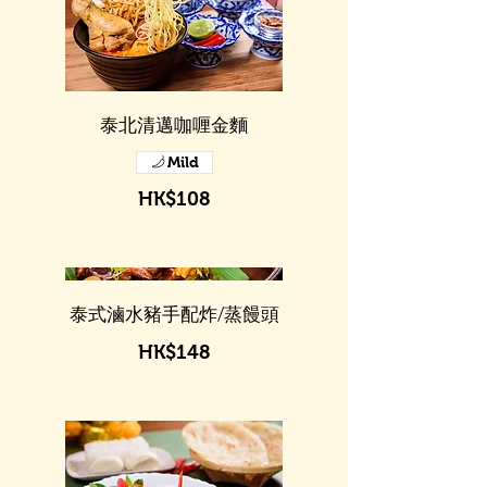
泰北清邁咖喱金麵
Mild
HK$108
泰式滷水豬手配炸/蒸饅頭
HK$148