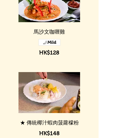
馬沙文咖喱雞
Mild
HK$128
★ 傳統椰汁蝦肉菠蘿檬粉
HK$148