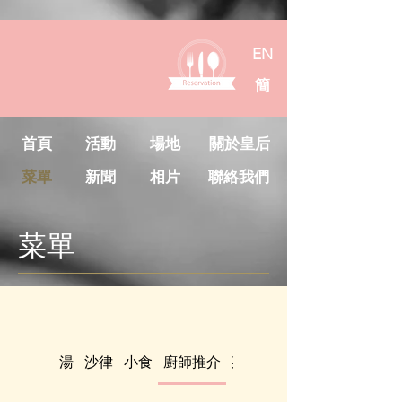
EN
簡
首頁
活動
場地
關於皇后
菜單
新聞
相片
聯絡我們
菜單
湯
沙律
小食
廚師推介
菜
麵
預約