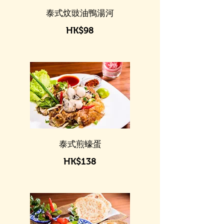
泰式炆豉油鴨湯河
HK$98
泰式煎蠔蛋
HK$138