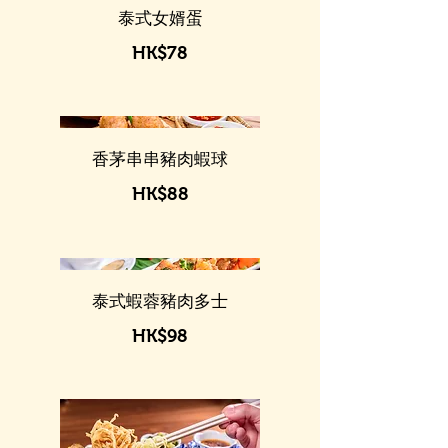
泰式女婿蛋
HK$78
香茅串串豬肉蝦球
HK$88
泰式蝦蓉豬肉多士
HK$98