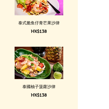
泰式脆鱼仔青芒果沙律
HK$138
泰國柚子菠蘿沙律
HK$138