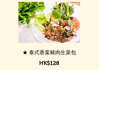
★ 泰式香葉豬肉生菜包
HK$128