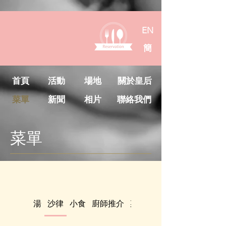
EN
簡
首頁
活動
場地
關於皇后
菜單
新聞
相片
聯絡我們
菜單
湯
沙律
小食
廚師推介
菜
麵
預約