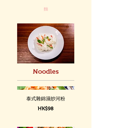
麵
Noodles
泰式雜錦濕炒河粉
HK$98