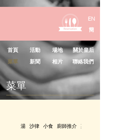
EN
簡
首頁
活動
場地
關於皇后
菜單
新聞
相片
聯絡我們
菜單
湯
沙律
小食
廚師推介
菜
麵
預約